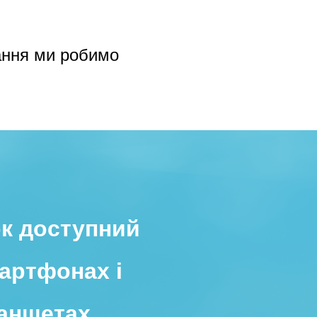
ання ми робимо
к доступний
артфонах і
аншетах