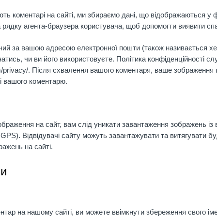
ть коментарі на сайті, ми збираємо дані, що відображаються у ф
та рядку агента-браузера користувача, щоб допомогти виявити сп
ний за вашою адресою електронної пошти (також називається х
натись, чи ви його використовуєте. Політика конфіденційності с
com/privacy/. Після схвалення вашого коментаря, ваше зображенн
ті вашого коментарю.
браження на сайт, вам слід уникати завантаження зображень із
GPS). Відвідувачі сайту можуть завантажувати та витягувати буд
ражень на сайті.
ми
тар на нашому сайті, ви можете ввімкнути збереження свого іме