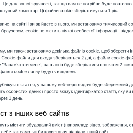
. Це для вашої зручності, так що вам не потрібно буде повторно
ступний коментар. Ці файли cookie зберігатимуться 1 рік.
апис на сайті і ви ввійдете в нього, ми встановимо тимчасовий c
браузером, cookie не містить ніякої особистої інформації і відда
ему, ми також встановимо декілька файлів cookie, щоб зберегти 
 Cookie-файли для входу зберігаються 2 дні, а файли cookie-фа
е "Запам’ятати мене", ваш логін буде зберігатися протягом 2 тижн
 файли cookie логіну будуть видалені.
ублікуєте статтю, у вашому веб-переглядачі буде збережений д
ть особистих даних і просто вказує ідентифікатор статті, яку ви
ерез 1 день.
ст з інших веб-сайтів
жуть містити вбудований вміст (наприклад: відео, зображення, с
 себе так само, як би користувач відвідав інший сайт.