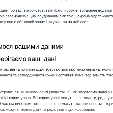
 дані про вас, використовувати файли cookie, вбудовані додатки 
шою взаємодією з цим вбудованим вмістом. Зокрема відстежуват
 у вас є обліковий запис і ви увійшли на цей сайт.
имося вашими даними
ерігаємо ваші дані
тар, він та його метадані зберігаються протягом невизначеного 
ачати та затверджувати кожен наступний коментар замість того,
єструються на нашому сайті (якщо такі є), ми зберігаємо надану
офілі користувача. Всі користувачі можуть переглядати, редагув
й час (за винятком того, що вони не можуть змінити своє ім’я кор
кож можуть переглядати та редагувати цю інформацію.