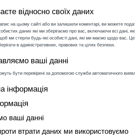
маєте відносно своїх даних
запис на цьому сайті або ви залишили коментарі, ви можете пода
бистих даних які ми зберігаємо про вас, включаючи всі дані, як
об ми стерли будь-які особисті дані, які ми маємо щодо вас. Це
зберігати в адміністративних, правових та цілях безпеки.
авляємо ваші данні
можуть бути перевірені за допомогою служби автоматичного вияв
а інформація
формація
о ваші данні
проти втрати даних ми використовуємо