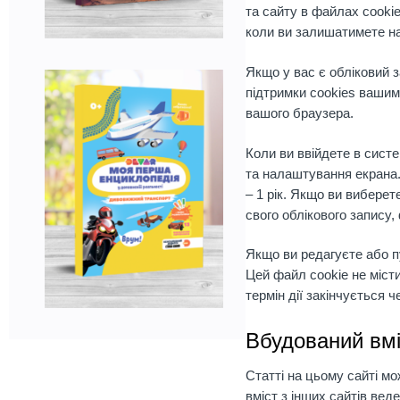
та сайту в файлах cookie
коли ви залишатимете на
Якщо у вас є обліковий з
підтримки cookies вашим 
вашого браузера.
Коли ви ввійдете в сист
та налаштування екрана.
– 1 рік. Якщо ви виберет
свого облікового запису,
Якщо ви редагуєте або п
Цей файл cookie не місти
термін дії закінчується ч
Вбудований вмі
Статті на цьому сайті мо
вміст з інших сайтів веде