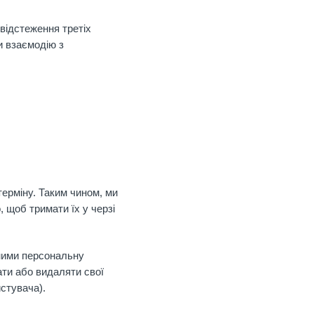
відстеження третіх
и взаємодію з
терміну. Таким чином, ми
 щоб тримати їх у черзі
 ними персональну
ати або видаляти свої
истувача).