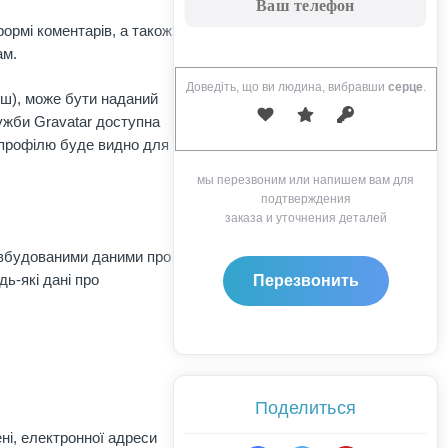
ормі коментарів, а також
ам.
Доведіть, що ви людина, вибравши
серце
.
еш), може бути наданий
лужби Gravatar доступна
я профілю буде видно для
мы перезвоним или напишем вам для
подтверждения
заказа и уточнения деталей
 вбудованими даними про
ь-які дані про
Поделиться
ні, електронної адреси