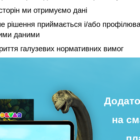
 сторін ми отримуємо дані
е рішення приймається і/або профілюв
кими даними
риття галузевих нормативних вимог
Додато
на см
пл