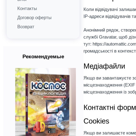
Контакты
Коли відвідувачі залишаю
IP-адреси відвідувачів 
Договор оферты
Возврат
Анонімний рядок, створе
службі Gravatar, щоб діз
тут: https://automattic.
громадськості в контекс
Рекомендуемые
Медіафайли
Якщо ви завантажуєте зо
місцезнаходження (EXIF 
місцезнаходження із зоб
Контактні фор
Cookies
Якщо ви залишаєте комен