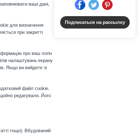
 заповнювати ваші дані,
Подписаться на рассылку
ookie для визначення
ляється при закритті
інформацію про ваш логін
йлів налаштувань екрану
ів. Якщо ви вийдете зі
одатковий файл cookie.
 щойно редагували. Його
татті тощо). Вбудований