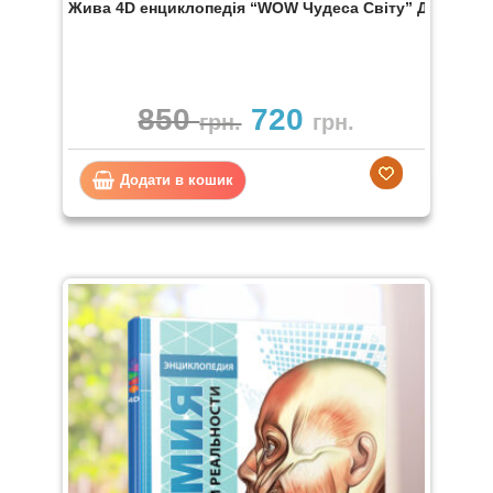
Жива 4D енциклопедія “WOW Чудеса Світу” Девар
850
720
грн.
грн.
Додати в кошик