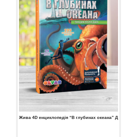
Жива 4D енциклопедія “В глубинах океана” Девар (ро