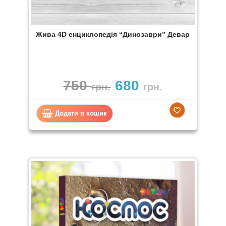
Жива 4D енциклопедія “Динозаври” Девар
750
680
грн.
грн.
Додати в кошик