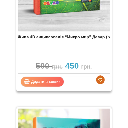
Жива 4D енциклопедія “Микро мир” Девар (рос. мова
500
450
грн.
грн.
Додати в кошик