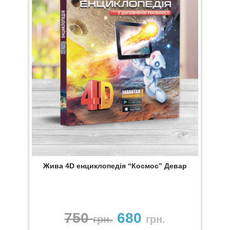
Жива 4D енциклопедія “Космос” Девар
750
680
грн.
грн.