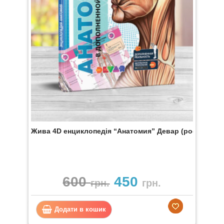
Жива 4D енциклопедія “Анатомия” Девар (рос. мова)
600
450
грн.
грн.
Додати в кошик