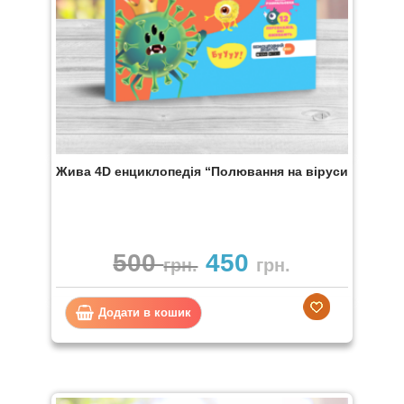
Жива 4D енциклопедія “Полювання на віруси” Девар
500
450
грн.
грн.
Додати в кошик