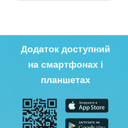
Додаток доступний
на смартфонах і
планшетах