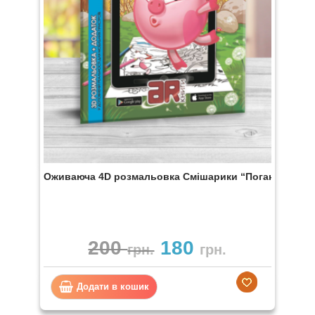
Оживаюча 4D розмальовка Смішарики “Погана звичк
200
180
грн.
грн.
Додати в кошик