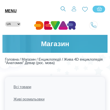
MENU
Магазин
Головна
/
Магазин
/
Енциклопедії
/ Жива 4D енциклопедія
“Анатомия” Девар (рос. мова)
Всі товари
Живі розмальовки