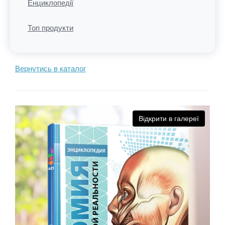
Енциклопедії
Топ продукти
Вернутись в каталог
еї
Відкрити в галереї