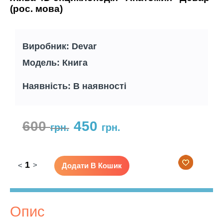
з 5 на основі
(рос. мова)
опитування
покупця
Виробник: Devar
Модель: Книга
Наявність: В наявності
600
450
грн.
грн.
>
Додати В Кошик
<
Опис