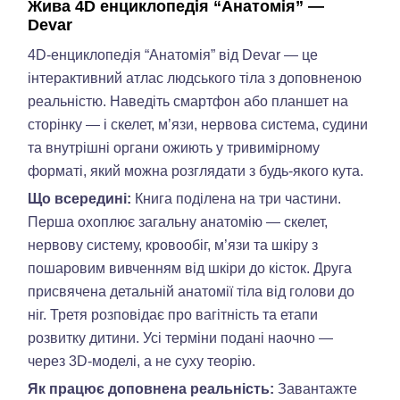
Жива 4D енциклопедія “Анатомія” —
Devar
4D-енциклопедія “Анатомія” від Devar — це
інтерактивний атлас людського тіла з доповненою
реальністю. Наведіть смартфон або планшет на
сторінку — і скелет, м’язи, нервова система, судини
та внутрішні органи ожиють у тривимірному
форматі, який можна розглядати з будь-якого кута.
Що всередині:
Книга поділена на три частини.
Перша охоплює загальну анатомію — скелет,
нервову систему, кровообіг, м’язи та шкіру з
пошаровим вивченням від шкіри до кісток. Друга
присвячена детальній анатомії тіла від голови до
ніг. Третя розповідає про вагітність та етапи
розвитку дитини. Усі терміни подані наочно —
через 3D-моделі, а не суху теорію.
Як працює доповнена реальність:
Завантажте