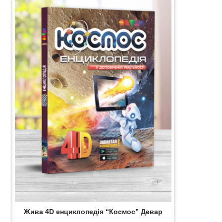
вар
Жива 4D енциклопедія “Космос” Девар
Ж